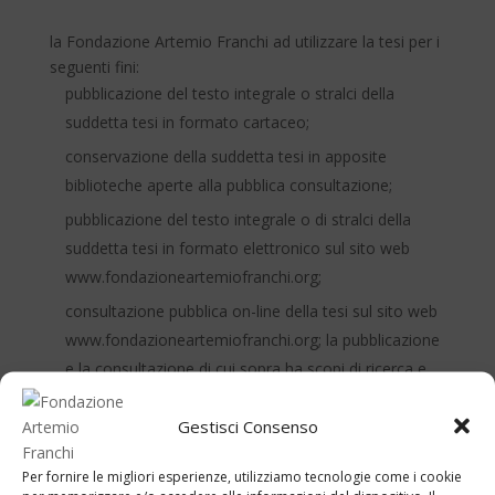
la Fondazione Artemio Franchi ad utilizzare la tesi per i
seguenti fini:
pubblicazione del testo integrale o stralci della
suddetta tesi in formato cartaceo;
conservazione della suddetta tesi in apposite
biblioteche aperte alla pubblica consultazione;
pubblicazione del testo integrale o di stralci della
suddetta tesi in formato elettronico sul sito web
www.fondazioneartemiofranchi.org;
consultazione pubblica on-line della tesi sul sito web
www.fondazioneartemiofranchi.org; la pubblicazione
e la consultazione di cui sopra ha scopi di ricerca e
didattici, escludendo ogni utilizzo di carattere
Gestisci Consenso
commerciale e qualsiasi modifica al documento
originale.
Per fornire le migliori esperienze, utilizziamo tecnologie come i cookie
a tutti i fini di legge la riproducibilità non commerciale