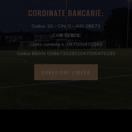
CORDINATE BANCARIE:
Codice: 30 –
CIN: O –
ABI: 08673
CAB: 02801
Conto corrente n.: 047000470185
Codice BBAN: O0867302801047000470185
DONAZIONE LIBERA