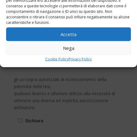
per memorizzare e/o accedere alle informazioni del dispositivo. Il
consenso a queste tecnologie ci permetterà di elaborare dati come il
da parte dell’Archivio Centrale della Fondazione
comportamento di navigazione o ID unici su questo sito. Non
Artemio Franchi.
acconsentire o ritirare il consenso può influire negativamente su alcune
caratteristiche e funzioni.
Libera in ogni caso la Fondazione Artemio Franchi da
Accetta
qualsiasi responsabilità in caso di utilizzo indebito ed
abusivo da parte di terzi dell'opera pubblicata.
Nega
Cookie Policy
Privacy Policy
Vincola
gli usi sopra autorizzati al riconoscimento della
paternità della tesi;
qualsiasi diverso e ulteriore utilizzo alla necessità di
ottenere una diversa ed esplicita autorizzazione
dell’Autore;
Dichiara