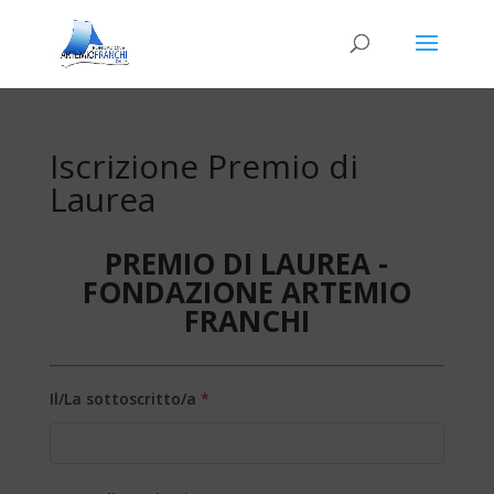
Iscrizione Premio di
Laurea
PREMIO DI LAUREA -
FONDAZIONE ARTEMIO
FRANCHI
Il/La sottoscritto/a
*