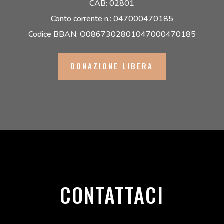
CAB: 02801
Conto corrente n.: 047000470185
Codice BBAN: O0867302801047000470185
DONAZIONE LIBERA
CONTATTACI