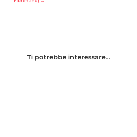
Fiorentino)
→
Ti potrebbe interessare…
Grande festa all'impianto sportivo della Audax
Rufina dove domenica 31 maggio, si è svolta la
seguitissima finale del 7°Memorial Fabio Bresci