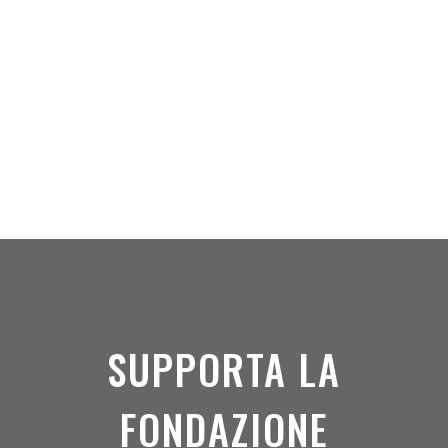
allenamento nel gioco del calcio. Un calcio a
tutto tondo dove il divario tra quello di elite e
quello di base impedisce spesso la scoperta e lo
sviluppo del talento. Con Riccardo Carrai...
SUPPORTA LA
FONDAZIONE